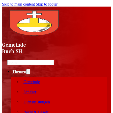
Skip to main content
Skip to footer
Gemeinde
Buch SH
Search
Themen
Gemeinde
Schalter
Dienstleistungen
Recht & Gesetz