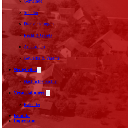
Gemeinde
Schalter
Dienstleistungen
Recht & Gesetz
Amtsstellen
Gewerbe & Vereine
Neuigkeiten
Nachrichtenarchiv
Veranstaltungen
Kalender
Kontakt
Impressum