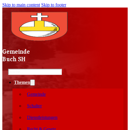
Skip to main content
Skip to footer
Gemeinde
Buch SH
Search
Themen
Gemeinde
Schalter
Dienstleistungen
Recht & Gesetz