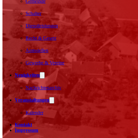
Gemeinde
Schalter
Dienstleistungen
Recht & Gesetz
Amtsstellen
Gewerbe & Vereine
Neuigkeiten
Nachrichtenarchiv
Veranstaltungen
Kalender
Kontakt
Impressum